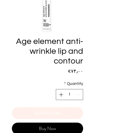
Age element anti-
wrinkle lip and
contour
Price
‎€۷۴٫۰۰
*
Quantity
Add to Cart
Buy Now