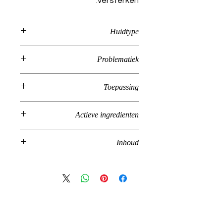
versterken.
Huidtype
Verouderd
Problematiek
Huidveroudering
Toepassing
Dag en nacht toepassing voor de
Actieve ingredienten
periorale zone en lippen.
Gemakkelijk te verdelen en in te
Aqua, Undecane, Butyrospermum
masseren met de keramische
Inhoud
Parkii Butter, C12-15 Alkyl Benzoate,
applicator
Tridecane, Glycerin, Sodium
15ml
Acrylates Crosspolymer-2, Rhus
Verniciflua Peel Cera, Isopentyldiol,
Potassium Cetyl Phosphate, Tridecyl
C
l
inic LuxaSkin
Trimellitate, Behenyl Alcohol,
Pseudoalteromonas Ferment
Groene Hilledijk 191 B
Extract, Brassica Alba Sprout