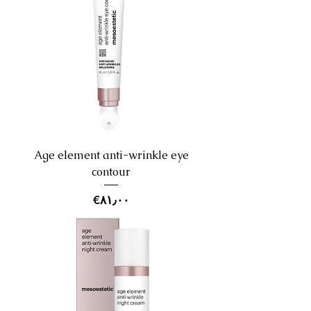
Age element anti-wrinkle eye
contour
Price
‎€۸۱٫۰۰