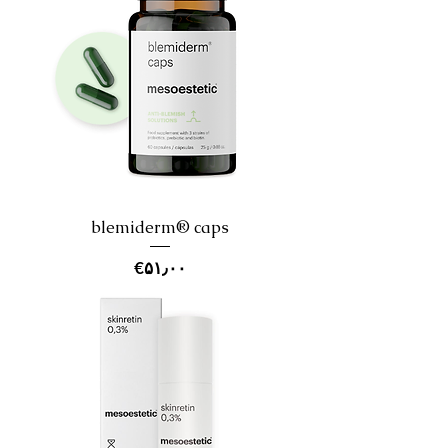
blemiderm® caps
Price
‎€۵۱٫۰۰