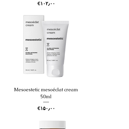
Price
‎€۱۰۲٫۰۰
Mesoestetic mesoéclat cream
50ml
Price
‎€۱۵۰٫۰۰