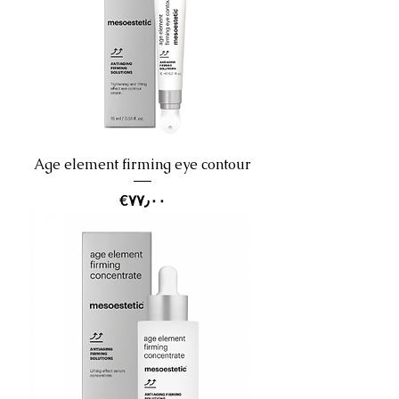
Age element firming eye contour
Price
‎€۷۷٫۰۰