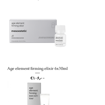
Age element firming elixir 6x30ml
Price
‎€۱۰۶٫۰۰