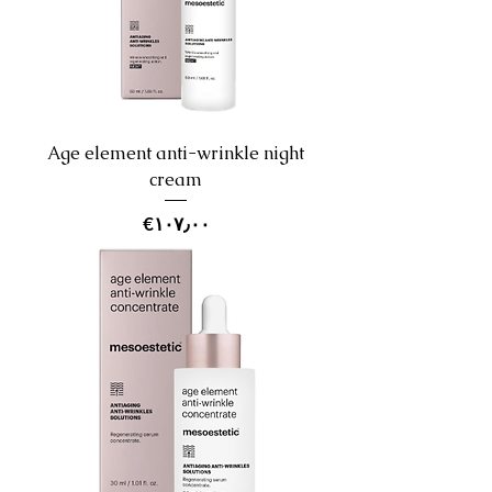
Age element anti-wrinkle night
cream
Price
‎€۱۰۷٫۰۰