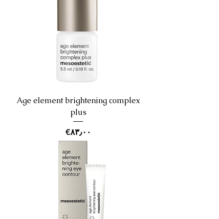
Age element brightening complex
plus
Price
‎€۸۳٫۰۰