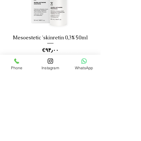
Mesoestetic 'skinretin 0,3% 50ml
Price
‎€۹۴٫۰۰
Phone
Instagram
WhatsApp