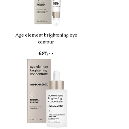
Age element brightening eye
contour
Price
‎€۶۲٫۰۰