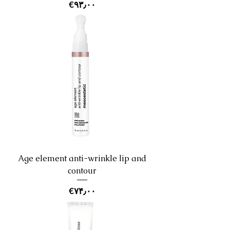
Price
‎€۹۳٫۰۰
Age element anti-wrinkle lip and
contour
Price
‎€۷۴٫۰۰