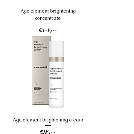
Age element brightening
concentrate
Price
‎€۱۰۶٫۰۰
Age element brightening cream
Price
‎€۸۲٫۰۰