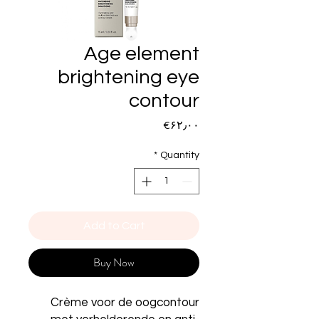
Age element
brightening eye
contour
Price
‎€۶۲٫۰۰
*
Quantity
Add to Cart
Buy Now
Crème voor de oogcontour